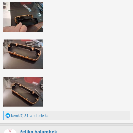
R
keniki7
,
81i
and
prle kc
e
a
c
željko halambek