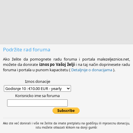
Podržite rad foruma
Ako želite da pomognete radu foruma i portala malezeljeznice.net,
možete da donirate
iznos po Vašoj želji
i na taj način doprinesete radu
foruma i portala u punom kapacitetu (
Detaljnije o donacijama
).
Iznos donacije
Korisnicko ime sa foruma
Ako ste već donirali i više ne želite da imate pretplatu na godišnju ili mjesecnu donaciju,
istu možete otkazati klikom na donji gumb: