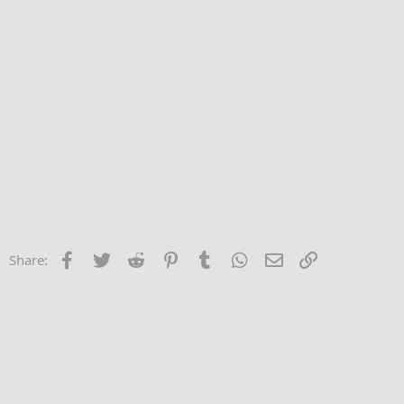
Facebook
Twitter
Reddit
Pinterest
Tumblr
WhatsApp
Email
Link
Share: