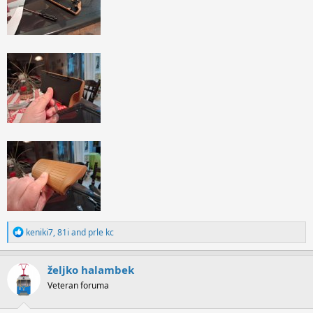
R
keniki7
,
81i
and
prle kc
e
a
c
željko halambek
t
Veteran foruma
i
o
n