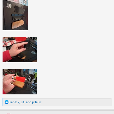
R
keniki7
,
81i
and
prle kc
e
a
c