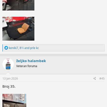
R
keniki7
,
81i
and
prle kc
e
a
c
željko halambek
t
Veteran foruma
i
o
n
s
13 Jan 2026
#45
:
Broj 35.