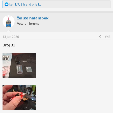
R
keniki7
,
81i
and
prle kc
e
a
c
željko halambek
t
Veteran foruma
i
o
n
s
13 Jan 2026
#43
:
Broj 33.