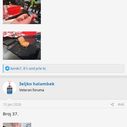
R
keniki7
,
81i
and
prle kc
e
a
c
željko halambek
t
Veteran foruma
i
o
n
s
13 Jan 2026
#46
:
Broj 37.