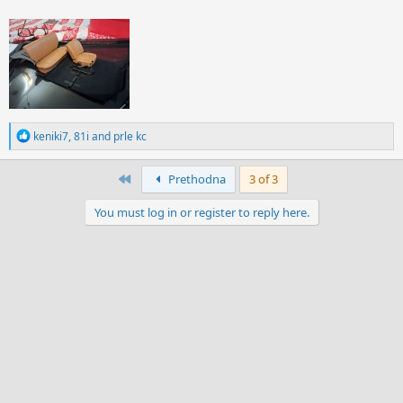
R
keniki7
,
81i
and
prle kc
e
a
c
First
Prethodna
3 of 3
t
i
You must log in or register to reply here.
o
n
s
: