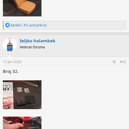
R
keniki7
,
81i
and
prle kc
e
a
c
željko halambek
t
Veteran foruma
i
o
n
s
13 Jan 2026
#42
:
Broj 32.