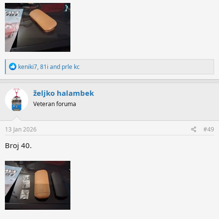
R
keniki7
,
81i
and
prle kc
e
a
c
željko halambek
t
Veteran foruma
i
o
n
s
13 Jan 2026
#49
:
Broj 40.