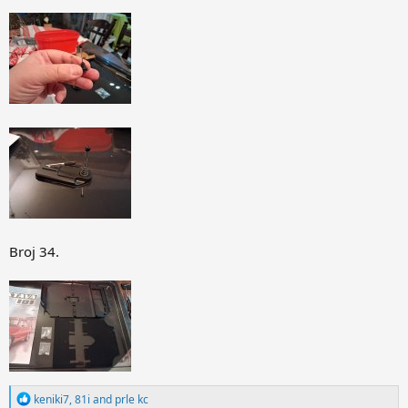
Broj 34.
R
keniki7
,
81i
and
prle kc