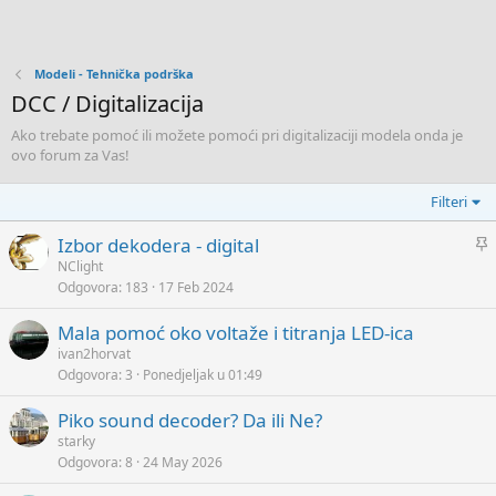
Modeli - Tehnička podrška
DCC / Digitalizacija
Ako trebate pomoć ili možete pomoći pri digitalizaciji modela onda je
ovo forum za Vas!
Filteri
L
Izbor dekodera - digital
j
NClight
Odgovora
183
17 Feb 2024
e
p
Mala pomoć oko voltaže i titranja LED-ica
l
ivan2horvat
j
Odgovora
3
Ponedjeljak u 01:49
i
v
Piko sound decoder? Da ili Ne?
o
starky
Odgovora
8
24 May 2026