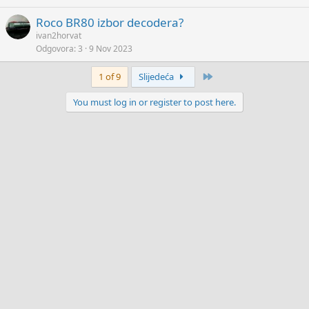
Roco BR80 izbor decodera?
ivan2horvat
Odgovora
3
9 Nov 2023
Last
1 of 9
Slijedeća
You must log in or register to post here.