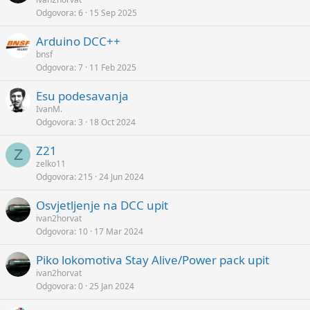
Odgovora
6
15 Sep 2025
Arduino DCC++
bnsf
Odgovora
7
11 Feb 2025
Esu podesavanja
IvanM.
Odgovora
3
18 Oct 2024
Z21
Z
zelko11
Odgovora
215
24 Jun 2024
Osvjetljenje na DCC upit
ivan2horvat
Odgovora
10
17 Mar 2024
Piko lokomotiva Stay Alive/Power pack upit
ivan2horvat
Odgovora
0
25 Jan 2024