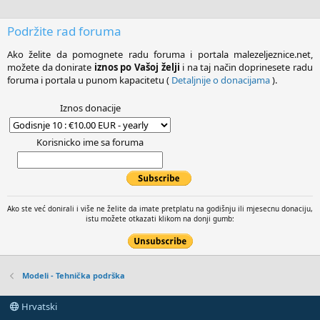
Podržite rad foruma
Ako želite da pomognete radu foruma i portala malezeljeznice.net,
možete da donirate
iznos po Vašoj želji
i na taj način doprinesete radu
foruma i portala u punom kapacitetu (
Detaljnije o donacijama
).
Iznos donacije
Korisnicko ime sa foruma
Ako ste već donirali i više ne želite da imate pretplatu na godišnju ili mjesecnu donaciju,
istu možete otkazati klikom na donji gumb:
Modeli - Tehnička podrška
Hrvatski