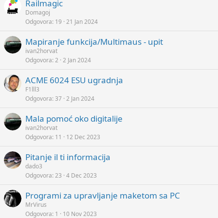
Railmagic
Domagoj
Odgovora
19
21 Jan 2024
Mapiranje funkcija/Multimaus - upit
ivan2horvat
Odgovora
2
2 Jan 2024
ACME 6024 ESU ugradnja
F1lll3
Odgovora
37
2 Jan 2024
Mala pomoć oko digitalije
ivan2horvat
Odgovora
11
12 Dec 2023
Pitanje il ti informacija
dado3
Odgovora
23
4 Dec 2023
Programi za upravljanje maketom sa PC
MrVirus
Odgovora
1
10 Nov 2023