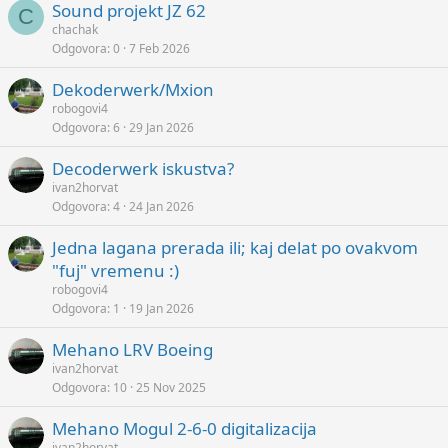
Sound projekt JZ 62
C
chachak
Odgovora
0
7 Feb 2026
Dekoderwerk/Mxion
robogovi4
Odgovora
6
29 Jan 2026
Decoderwerk iskustva?
ivan2horvat
Odgovora
4
24 Jan 2026
Jedna lagana prerada ili; kaj delat po ovakvom
"fuj" vremenu :)
robogovi4
Odgovora
1
19 Jan 2026
Mehano LRV Boeing
ivan2horvat
Odgovora
10
25 Nov 2025
Mehano Mogul 2-6-0 digitalizacija
ivan2horvat