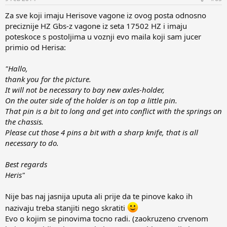
:
Za sve koji imaju Herisove vagone iz ovog posta odnosno
preciznije HZ Gbs-z vagone iz seta 17502 HZ i imaju
poteskoce s postoljima u voznji evo maila koji sam jucer
primio od Herisa:
"Hallo,
thank you for the picture.
It will not be necessary to bay new axles-holder,
On the outer side of the holder is on top a little pin.
That pin is a bit to long and get into conflict with the springs on
the chassis.
Please cut those 4 pins a bit with a sharp knife, that is all
necessary to do.
Best regards
Heris"
Nije bas naj jasnija uputa ali prije da te pinove kako ih
nazivaju treba stanjiti nego skratiti
Evo o kojim se pinovima tocno radi. (zaokruzeno crvenom