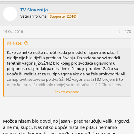
a
c
TV Slovenija
t
Veteran foruma
Supporter (2016)
i
o
n
s
14 Oct 2016
#78
:
nik kaže:
Kako će netko nešto naručiti kada je model u najavi a ne izlazi. I
nigdje nije bilo riječi o prednaručivanju. Do sada su se svi modeli
teretnih vagona JŽ/SŽ/HŽ bilo kojeg proizvođača uglavnom u
potpunosti rasprodali pa ne vidim u čemu je problem. Zašto su
uopće išli raditi alat za YU tip vagona ako ga ne žele proizvoditi? Ali
za napraviti setove sa po dva SŽ i HŽ vagona sa ISTIM brojem (i to
onim koji su već radili solo ranije) su imali računicu?!? Glupi Heris...
Click to expand...
Edit: Idioti!
Možda nisam bio dovoljno jasan - prednaručuju veliki trgovci,
a ne mi, kupci. Nas nitko uopće ništa ne pita, i nemamo
pojma o toj komunikaciji između proizvođaća i trgovaca.