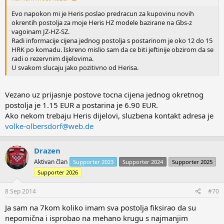
Evo napokon mi je Heris poslao predracun za kupovinu novih
okrentih postolja za moje Heris HZ modele bazirane na Gbs-z
vagoinam JZ-HZ-SZ.
Radi informacije cijena jednog postolja s postarinom je oko 12 do 15
HRK po komadu. Iskreno mislio sam da ce biti jeftinije obzirom da se
radi o rezervnim dijelovima.
U svakom slucaju jako pozitivno od Herisa.
Vezano uz prijasnje postove tocna cijena jednog okretnog
postolja je 1.15 EUR a postarina je 6.90 EUR.
Ako nekom trebaju Heris dijelovi, sluzbena kontakt adresa je
volke-olbersdorf@web.de
Drazen
Aktivan član
Supporter 2023
Supporter 2024
Supporter 2025
Supporter 2026
8 Sep 2014
#70
Ja sam na 7kom koliko imam sva postolja fiksirao da su
nepomična i isprobao na mehano krugu s najmanjim