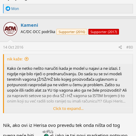
R
Mon
e
a
c
Kameni
t
AC/DC-DCC podrška
Supporter (2016)
Supporter (2017)
i
o
n
s
14 Oct 2016
#80
:
nik kaže:
Kako će netko nešto naručiti kada je model u najavi a ne izlazi. I
nigdje nije bilo riječi o prednaručivanju. Do sada su se svi modeli
teretnih vagona JŽ/SŽ/HŽ bilo kojeg proizvođača uglavnom u
potpunosti rasprodali pa ne vidim u čemu je problem. Zašto su
uopće išli raditi alat za YU tip vagona ako ga ne žele proizvoditi? Ali
za napraviti setove sa po dva SŽ i HŽ vagona sa ISTIM brojem (i to
onim koji su već radili solo ranije) su imali računicu?!? Glupi Heris...
Click to expand...
Edit: Idioti!
Nik, ako ovi iz Herisa ovo prevedu tek onda ništa od tog
svega neće biti...
iako je taj novi marketing potpuno