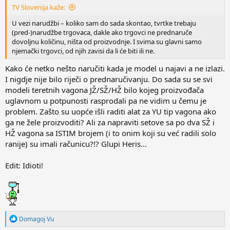
TV Slovenija kaže:
U vezi narudžbi – koliko sam do sada skontao, tvrtke trebaju
(pred-)narudžbe trgovaca, dakle ako trgovci ne prednaruče
dovoljnu količinu, ništa od proizvodnje. I svima su glavni samo
njemački trgovci, od njih zavisi da li će biti ili ne.
Kako će netko nešto naručiti kada je model u najavi a ne izlazi.
I nigdje nije bilo riječi o prednaručivanju. Do sada su se svi
modeli teretnih vagona JŽ/SŽ/HŽ bilo kojeg proizvođača
uglavnom u potpunosti rasprodali pa ne vidim u čemu je
problem. Zašto su uopće išli raditi alat za YU tip vagona ako
ga ne žele proizvoditi? Ali za napraviti setove sa po dva SŽ i
HŽ vagona sa ISTIM brojem (i to onim koji su već radili solo
ranije) su imali računicu?!? Glupi Heris...
Edit: Idioti!
R
Domagoj Vu
e