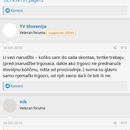
10,7958131,page=2
R
Kameni
e
a
c
TV Slovenija
t
Veteran foruma
Supporter (2016)
i
o
n
s
14 Oct 2016
#76
:
U vezi narudžbi – koliko sam do sada skontao, tvrtke trebaju
(pred-)narudžbe trgovaca, dakle ako trgovci ne prednaruče
dovoljnu količinu, ništa od proizvodnje. I svima su glavni
samo njemački trgovci, od njih zavisi da li će biti ili ne.
R
Kameni
e
a
c
nik
t
Veteran foruma
i
o
n
s
14 Oct 2016
#77
: