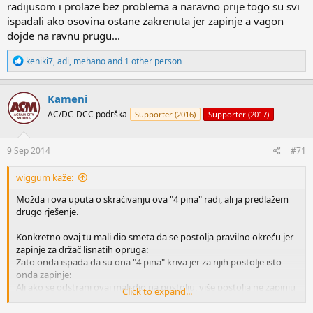
radijusom i prolaze bez problema a naravno prije togo su svi
ispadali ako osovina ostane zakrenuta jer zapinje a vagon
dojde na ravnu prugu...
R
keniki7
,
adi
,
mehano
and 1 other person
e
a
c
Kameni
t
AC/DC-DCC podrška
Supporter (2016)
Supporter (2017)
i
o
n
s
9 Sep 2014
#71
:
wiggum kaže:
Možda i ova uputa o skraćivanju ova "4 pina" radi, ali ja predlažem
drugo rješenje.
Konkretno ovaj tu mali dio smeta da se postolja pravilno okreću jer
zapinje za držač lisnatih opruga:
Zato onda ispada da su ona "4 pina" kriva jer za njih postolje isto
onda zapinje:
Ali ako se odstrani ovaj mali dio na postolju, više postolja ne zapinju
Click to expand...
za držač lisnatih opruga:
I netreba ništa više dirati oko "4 pina" jer postolja uklanjanjem onog