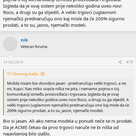
Izgleda da je ovaj sistem prije nekoliko godina uveo novi
Roco, a drugi su ga slijedili. A veliki trgovci (uglavnom
njemački) prednaručuju ono kaj misle da će 200% sigurno
prodati, a to su, jasno, njemački modeli.
nik
Veteran foruma
14 Oct 2016
#79
TV Slovenija kaže:
Možda nisam bio dovoljno jasan - prednaručuju veliki trgovci, a ne
mi, kupci. Nas nitko uopće ništa ne pita, i nemamo pojma o toj
komunikaciji između proizvođaća i trgovaca. Izgleda da je ovaj
sistem prije nekoliko godina uveo novi Roco, a drugi su ga slijedili. A
veliki trgovci (uglavnom njemački) prednaručuju ono kaj misle da će
200% sigurno prodati, a to su, jasno, njemački modeli.
Bio si jasan. Ali ako nema modela u ponudi neće se ni prodati.
Da je ACME čekao da prvo trgovci naruče ne bi ništa od
najavljenog bilo izašlo.