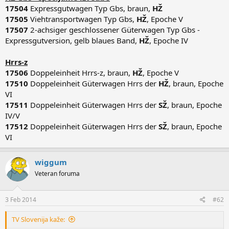
17504
Expressgutwagen Typ Gbs, braun,
HŽ
17505
Viehtransportwagen Typ Gbs,
HŽ
, Epoche V
17507
2-achsiger geschlossener Güterwagen Typ Gbs -
Expressgutversion, gelb blaues Band,
HŽ
, Epoche IV
Hrrs-z
17506
Doppeleinheit Hrrs-z, braun,
HŽ
, Epoche V
17510
Doppeleinheit Güterwagen Hrrs der
HŽ
, braun, Epoche
VI
17511
Doppeleinheit Güterwagen Hrrs der
SŽ
, braun, Epoche
IV/V
17512
Doppeleinheit Güterwagen Hrrs der
SŽ
, braun, Epoche
VI
wiggum
Veteran foruma
3 Feb 2014
#62
TV Slovenija kaže: