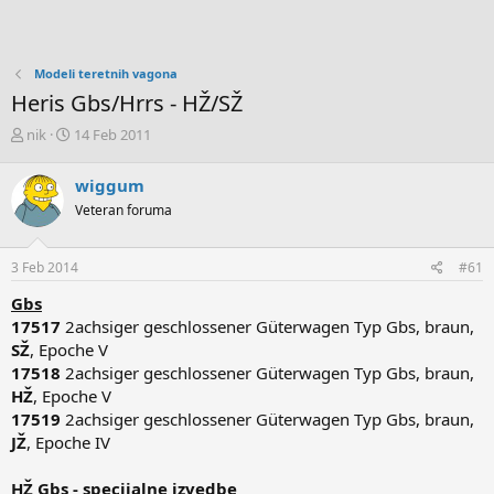
Modeli teretnih vagona
Heris Gbs/Hrrs - HŽ/SŽ
T
D
nik
14 Feb 2011
h
a
r
t
wiggum
e
u
Veteran foruma
a
m
d
p
s
r
3 Feb 2014
#61
t
v
a
o
Gbs
r
g
17517
2achsiger geschlossener Güterwagen Typ Gbs, braun,
t
p
SŽ
, Epoche V
e
o
17518
2achsiger geschlossener Güterwagen Typ Gbs, braun,
r
s
t
HŽ
, Epoche V
a
17519
2achsiger geschlossener Güterwagen Typ Gbs, braun,
JŽ
, Epoche IV
HŽ Gbs - specijalne izvedbe