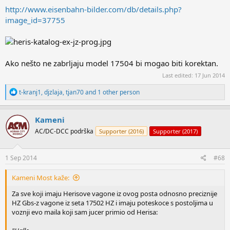
http://www.eisenbahn-bilder.com/db/details.php?
image_id=37755
Ako nešto ne zabrljaju model 17504 bi mogao biti korektan.
Last edited:
17 Jun 2014
R
t-kranj1
,
djzlaja
,
tjan70
and 1 other person
e
a
c
Kameni
t
AC/DC-DCC podrška
Supporter (2016)
Supporter (2017)
i
o
n
s
1 Sep 2014
#68
:
Kameni Most kaže:
Za sve koji imaju Herisove vagone iz ovog posta odnosno preciznije
HZ Gbs-z vagone iz seta 17502 HZ i imaju poteskoce s postoljima u
voznji evo maila koji sam jucer primio od Herisa: