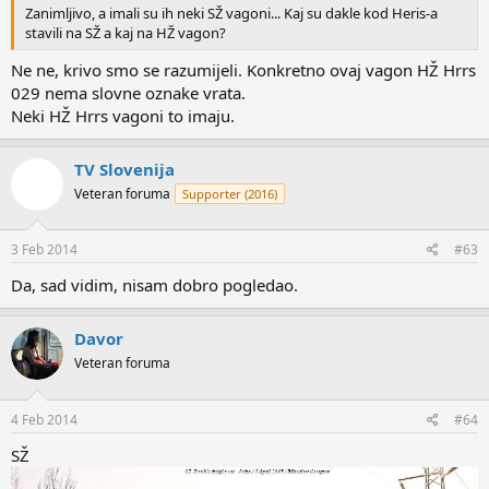
Zanimljivo, a imali su ih neki SŽ vagoni... Kaj su dakle kod Heris-a
stavili na SŽ a kaj na HŽ vagon?
Ne ne, krivo smo se razumijeli. Konkretno ovaj vagon HŽ Hrrs
029 nema slovne oznake vrata.
Neki HŽ Hrrs vagoni to imaju.
TV Slovenija
Veteran foruma
Supporter (2016)
3 Feb 2014
#63
Da, sad vidim, nisam dobro pogledao.
Davor
Veteran foruma
4 Feb 2014
#64
SŽ