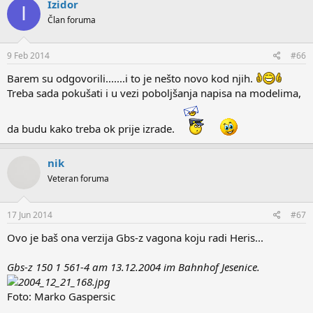
Izidor
I
t
Član foruma
i
o
n
s
9 Feb 2014
#66
:
Barem su odgovorili.......i to je nešto novo kod njih.
Treba sada pokušati i u vezi poboljšanja napisa na modelima,
da budu kako treba ok prije izrade.
nik
Veteran foruma
17 Jun 2014
#67
Ovo je baš ona verzija Gbs-z vagona koju radi Heris...
Gbs-z 150 1 561-4 am 13.12.2004 im Bahnhof Jesenice.
Foto: Marko Gaspersic