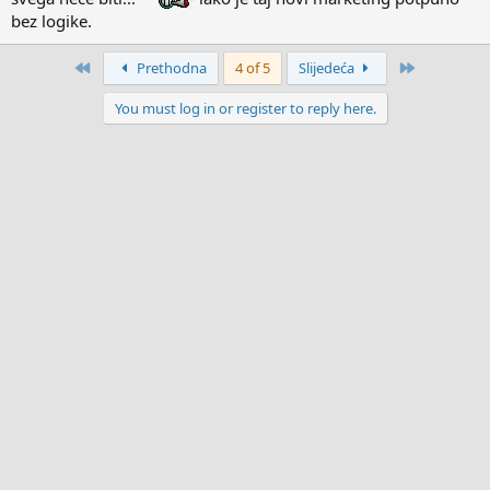
bez logike.
First
Last
Prethodna
4 of 5
Slijedeća
You must log in or register to reply here.