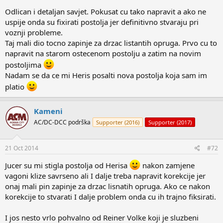
malog dijela više ne zapinju ni za njih
Odlican i detaljan savjet. Pokusat cu tako napravit a ako ne
uspije onda su fixirati postolja jer definitivno stvaraju pri
voznji probleme.
Taj mali dio tocno zapinje za drzac listantih opruga. Prvo cu to
napravit na starom ostecenom postolju a zatim na novim
postoljima
Nadam se da ce mi Heris posalti nova postolja koja sam im
platio
Kameni
AC/DC-DCC podrška
Supporter (2016)
Supporter (2017)
21 Oct 2014
#72
Jucer su mi stigla postolja od Herisa
nakon zamjene
vagoni klize savrseno ali I dalje treba napravit korekcije jer
onaj mali pin zapinje za drzac lisnatih opruga. Ako ce nakon
korekcije to stvarati I dalje problem onda cu ih trajno fiksirati.
I jos nesto vrlo pohvalno od Reiner Volke koji je sluzbeni