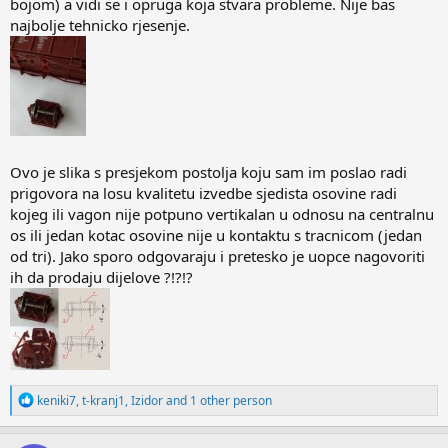
bojom) a vidi se i opruga koja stvara probleme. Nije bas
najbolje tehnicko rjesenje.
Ovo je slika s presjekom postolja koju sam im poslao radi
prigovora na losu kvalitetu izvedbe sjedista osovine radi
kojeg ili vagon nije potpuno vertikalan u odnosu na centralnu
os ili jedan kotac osovine nije u kontaktu s tracnicom (jedan
od tri). Jako sporo odgovaraju i pretesko je uopce nagovoriti
ih da prodaju dijelove ?!?!?
R
keniki7
,
t-kranj1
,
Izidor
and 1 other person
e
a
c