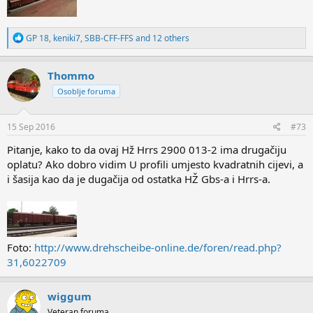
R
GP 18
,
keniki7
,
SBB-CFF-FFS
and 12 others
e
a
c
Thommo
t
Osoblje foruma
i
o
n
s
15 Sep 2016
#73
:
Pitanje, kako to da ovaj Hž Hrrs 2900 013-2 ima drugačiju
oplatu? Ako dobro vidim U profili umjesto kvadratnih cijevi, a
i šasija kao da je dugačija od ostatka HŽ Gbs-a i Hrrs-a.
Foto:
http://www.drehscheibe-online.de/foren/read.php?
31,6022709
wiggum
Veteran foruma