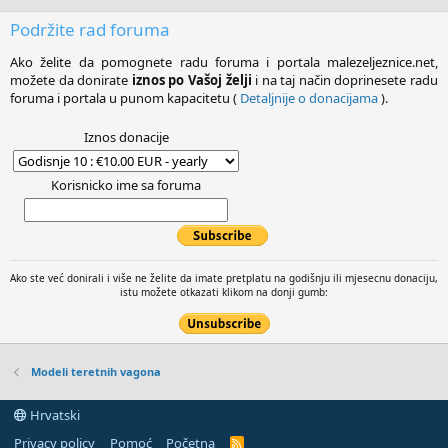
Podržite rad foruma
Ako želite da pomognete radu foruma i portala malezeljeznice.net,
možete da donirate
iznos po Vašoj želji
i na taj način doprinesete radu
foruma i portala u punom kapacitetu (
Detaljnije o donacijama
).
Iznos donacije
Korisnicko ime sa foruma
Ako ste već donirali i više ne želite da imate pretplatu na godišnju ili mjesecnu donaciju,
istu možete otkazati klikom na donji gumb:
Modeli teretnih vagona
Hrvatski
Privacy policy
Pomoć
Početna
R